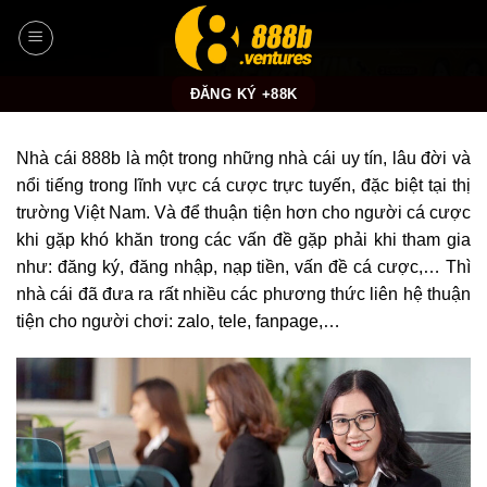
Skip
to
content
ĐĂNG KÝ +88K
Nhà cái 888b là một trong những nhà cái uy tín, lâu đời và
nổi tiếng trong lĩnh vực cá cược trực tuyến, đặc biệt tại thị
trường Việt Nam. Và để thuận tiện hơn cho người cá cược
khi gặp khó khăn trong các vấn đề gặp phải khi tham gia
như: đăng ký, đăng nhập, nạp tiền, vấn đề cá cược,… Thì
nhà cái đã đưa ra rất nhiều các phương thức liên hệ thuận
tiện cho người chơi: zalo, tele, fanpage,…