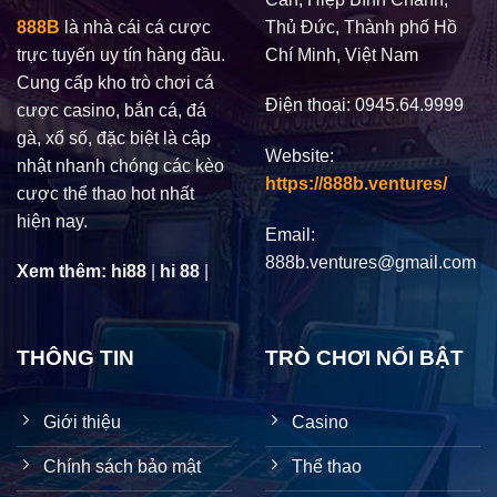
Thủ Đức, Thành phố Hồ
888B
là nhà cái cá cược
Chí Minh, Việt Nam
trực tuyến uy tín hàng đầu.
Cung cấp kho trò chơi cá
Điện thoại: 0945.64.9999
cược casino, bắn cá, đá
gà, xổ số, đặc biệt là cập
Website:
nhật nhanh chóng các kèo
https://888b.ventures/
cược thể thao hot nhất
hiện nay.
Email:
888b.ventures@gmail.com
Xem thêm:
hi88
|
hi 88
|
THÔNG TIN
TRÒ CHƠI NỔI BẬT
Giới thiệu
Casino
Chính sách bảo mật
Thể thao