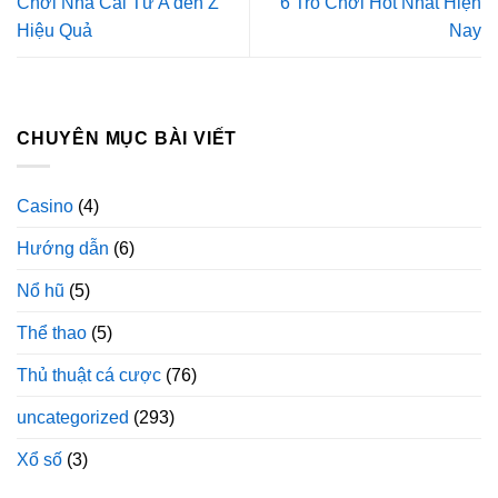
Chơi Nhà Cái Từ A đến Z
6 Trò Chơi Hot Nhất Hiện
Hiệu Quả
Nay
CHUYÊN MỤC BÀI VIẾT
Casino
(4)
Hướng dẫn
(6)
Nổ hũ
(5)
Thể thao
(5)
Thủ thuật cá cược
(76)
uncategorized
(293)
Xổ số
(3)