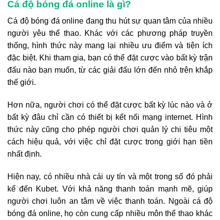
Cá độ bóng đá online là gì?
Cá độ bóng đá online đang thu hút sự quan tâm của nhiều
người yêu thể thao. Khác với các phương pháp truyền
thống, hình thức này mang lại nhiều ưu điểm và tiện ích
đặc biệt. Khi tham gia, bạn có thể đặt cược vào bất kỳ trận
đấu nào bạn muốn, từ các giải đấu lớn đến nhỏ trên khắp
thế giới.
Hơn nữa, người chơi có thể đặt cược bất kỳ lúc nào và ở
bất kỳ đâu chỉ cần có thiết bị kết nối mạng internet. Hình
thức này cũng cho phép người chơi quản lý chi tiêu một
cách hiệu quả, với việc chỉ đặt cược trong giới hạn tiền
nhất định.
Hiện nay, có nhiều nhà cái uy tín và một trong số đó phải
kể đến Kubet. Với khả năng thanh toán mạnh mẽ, giúp
người chơi luôn an tâm về việc thanh toán. Ngoài cá độ
bóng đá online, họ còn cung cấp nhiều môn thể thao khác