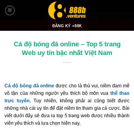
Skip
to
content
ĐĂNG KÝ +88K
Cá độ bóng đá online – Top 5 trang
Web uy tín bậc nhất Việt Nam
Cá độ bóng đá online
được cho là thú vui, niềm đam mê
vô tận của những người yêu thích bộ môn vua
thể thao
trực tuyến
. Tuy nhiên, không phải ai cũng biết được
những nhà cái uy tín để đặt niềm tin tham gia cá cược. Bài
viết dưới đây sẽ đưa ra top 5 trang web được nhiều thành
viên yêu thích và lựa chọn hiện nay.