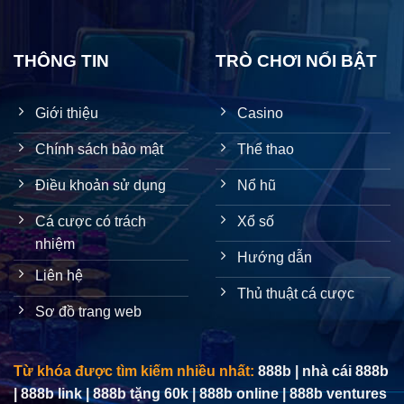
THÔNG TIN
TRÒ CHƠI NỔI BẬT
Giới thiệu
Casino
Chính sách bảo mật
Thể thao
Điều khoản sử dụng
Nổ hũ
Cá cược có trách
Xổ số
nhiệm
Hướng dẫn
Liên hệ
Thủ thuật cá cược
Sơ đồ trang web
Từ khóa được tìm kiếm nhiều nhất:
888b | nhà cái 888b
| 888b link | 888b tặng 60k | 888b online | 888b ventures