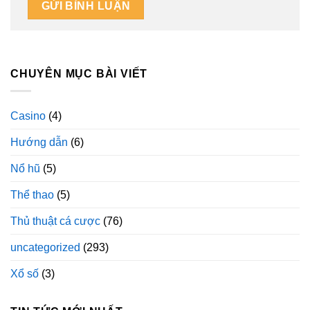
CHUYÊN MỤC BÀI VIẾT
Casino
(4)
Hướng dẫn
(6)
Nổ hũ
(5)
Thể thao
(5)
Thủ thuật cá cược
(76)
uncategorized
(293)
Xổ số
(3)