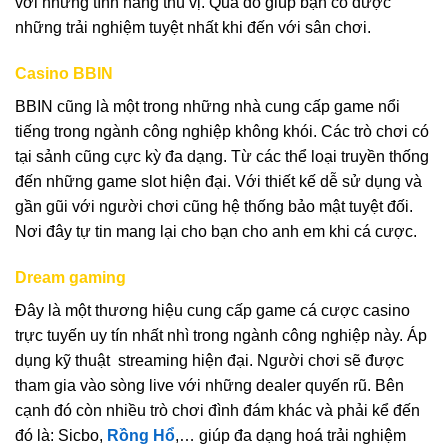
với những tính năng thú vị. Qua đó giúp bạn có được
những trải nghiệm tuyệt nhất khi đến với sân chơi.
Casino BBIN
BBIN cũng là một trong những nhà cung cấp game nổi
tiếng trong ngành công nghiệp không khói. Các trò chơi có
tại sảnh cũng cực kỳ đa dạng. Từ các thể loại truyền thống
đến những game slot hiện đại. Với thiết kế dễ sử dụng và
gần gũi với người chơi cũng hệ thống bảo mật tuyệt đối.
Nơi đây tự tin mang lại cho bạn cho anh em khi cá cược.
Dream gaming
Đây là một thương hiệu cung cấp game cá cược casino
trực tuyến uy tín nhất nhì trong ngành công nghiệp này. Áp
dụng kỹ thuật streaming hiện đại. Người chơi sẽ được
tham gia vào sòng live với những dealer quyến rũ. Bên
cạnh đó còn nhiều trò chơi đình đám khác và phải kể đến
đó là: Sicbo,
Rồng Hổ
,… giúp đa dạng hoá trải nghiệm