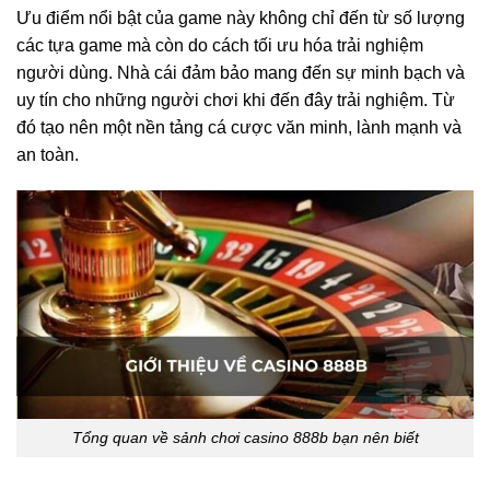
Ưu điểm nổi bật của game này không chỉ đến từ số lượng
các tựa game mà còn do cách tối ưu hóa trải nghiệm
người dùng. Nhà cái đảm bảo mang đến sự minh bạch và
uy tín cho những người chơi khi đến đây trải nghiệm. Từ
đó tạo nên một nền tảng cá cược văn minh, lành mạnh và
an toàn.
Tổng quan về sảnh chơi casino 888b bạn nên biết