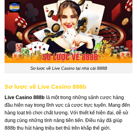
Sơ lược về Live Casino tại nhà cái 888B
Sơ lược về Live Casino 888b
Live Casino 888b
là một trong những sảnh cược hàng
đầu hiện nay trong lĩnh vực cá cược trực tuyến. Mang đến
hàng loạt trò chơi chất lượng. Với thiết kế hiện đại, dễ sử
dụng cùng những tính năng tiên tiến. Điều này đã giúp
888b thu hút hàng triệu bet thủ trên khắp thế giới.