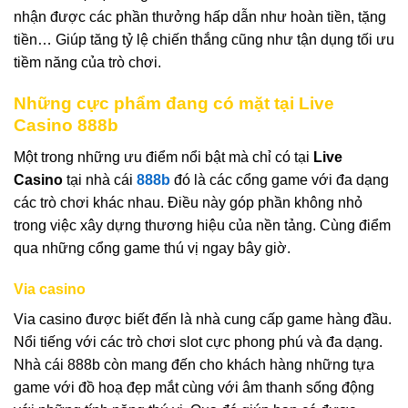
nhận được các phần thưởng hấp dẫn như hoàn tiền, tặng
tiền… Giúp tăng tỷ lệ chiến thắng cũng như tận dụng tối ưu
tiềm năng của trò chơi.
Những cực phẩm đang có mặt tại Live
Casino 888b
Một trong những ưu điểm nổi bật mà chỉ có tại
Live
Casino
tại nhà cái
888b
đó là các cổng game với đa dạng
các trò chơi khác nhau. Điều này góp phần không nhỏ
trong việc xây dựng thương hiệu của nền tảng. Cùng điểm
qua những cổng game thú vị ngay bây giờ.
Via casino
Via casino được biết đến là nhà cung cấp game hàng đầu.
Nổi tiếng với các trò chơi slot cực phong phú và đa dạng.
Nhà cái 888b còn mang đến cho khách hàng những tựa
game với đồ hoạ đẹp mắt cùng với âm thanh sống động