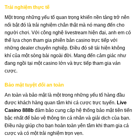
Trải nghiệm thực tế
Một trong những yếu tố quan trọng khiến nền tảng trở nên
nổi bật đó là trải nghiệm chân thật mà nó mang đến cho
người chơi. Với công nghệ livestream hiện đại, anh em có
thể lựa chọn tham gia phiên bản casino trực tiếp với
những dealer chuyên nghiệp. Điều đó sẽ tái hiện không
khí của một sòng bài ngoài đời. Mang đến cảm giác như
đang ngồi tại một casino lớn và trực tiếp tham gia ván
cược.
Bảo mật tuyệt đối an toàn
An toàn và bảo mật là một trong những yếu tố hàng đầu
được khách hàng quan tâm khi cá cược trực tuyến.
Live
Casino 888b
đảm bảo cung cấp hệ thống bảo mật tiên tiến
bậc nhất để bảo vệ thông tin cá nhân và giải dịch của bạn.
Điều này giúp cho bạn hoàn toàn yên tâm khi tham gia cá
cược và có một trải nghiệm trọn vẹn.