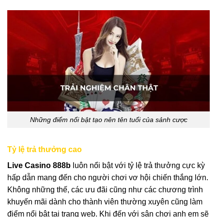
Những điểm nổi bật tạo nên tên tuổi của sảnh cược
Tỷ lệ trả thưởng cao
Live Casino 888b
luôn nổi bật với tỷ lệ trả thưởng cực kỳ
hấp dẫn mang đến cho người chơi vơ hội chiến thắng lớn.
Không những thế, các ưu đãi cũng như các chương trình
khuyến mãi dành cho thành viên thường xuyên cũng làm
điểm nổi bật tại trang web. Khi đến với sân chơi anh em sẽ